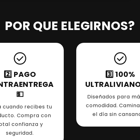
POR QUE ELEGIRNOS?
check_circle
check_circle
2️⃣ PAGO
3️⃣ 100%
NTRAENTREGA
ULTRALIVIANO
💵
Diseñados para m
comodidad. Camina
 cuando recibes tu
el día sin cansanc
ducto. Compra con
otal confianza y
seguridad.