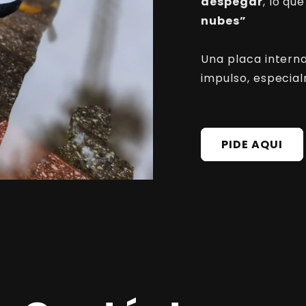
despegar
, lo qu
nubes”
Una placa interna
impulso, especial
PIDE AQUI