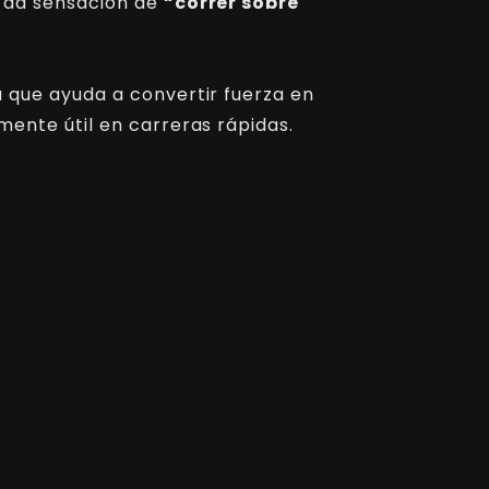
e da sensación de
“correr sobre
 que ayuda a convertir fuerza en
mente útil en carreras rápidas.