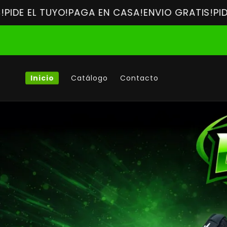
Ir
 TUYO!
directamente
PAGA EN CASA!
ENVIO GRATIS!
PIDE EL TUY
al contenido
Inicio
Catálogo
Contacto