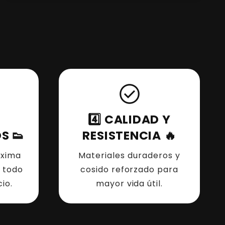
check_circle
4️⃣ CALIDAD Y
S 👟
RESISTENCIA 🔥
áxima
Materiales duraderos y
 todo
cosido reforzado para
io.
mayor vida útil.