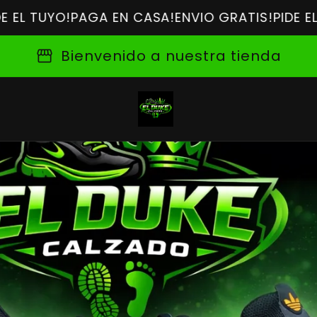
O!
PAGA EN CASA!
ENVIO GRATIS!
PIDE EL TUYO!
P
storefront
Bienvenido a nuestra tienda