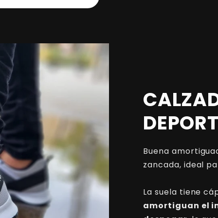
CALZA
DEPORT
Buena amortiguac
zancada, ideal pa
La suela tiene cá
amortiguan el i