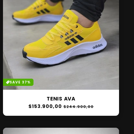
SAVE 37%
TENIS AVA
Precio
$153.900,00
Precio
$244.900,00
habitual
de
oferta