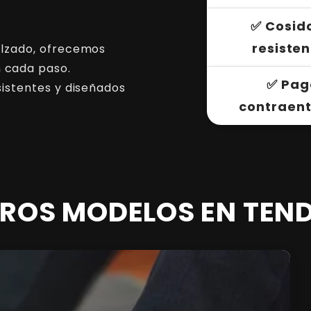
✅ Cosid
resiste
alzado, ofrecemos
n cada paso.
✅ Pag
sistentes y diseñados
contraen
ROS MODELOS EN TEN