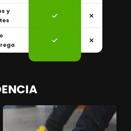
os y
ntes
o
trega
DENCIA