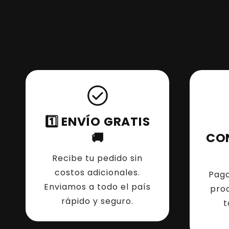
check_circle
1️⃣ ENVÍO GRATIS
🚚
CO
Recibe tu pedido sin
costos adicionales.
Paga
Enviamos a todo el país
pro
rápido y seguro.
t