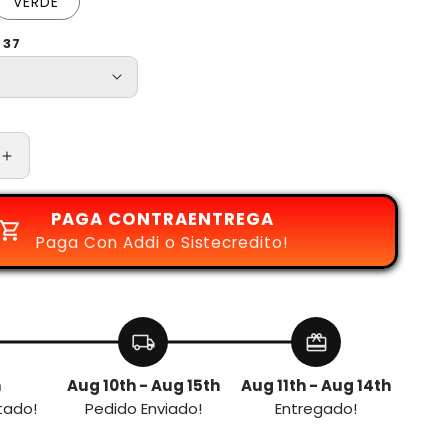
VERDE
 37
Aumentar
cantidad
para
PAGA CONTRAENTREGA
BOTA
Paga Con Addi o Sistecredito!
NANO
X1
EVA
local_shipping
redeem
h
Aug 10th - Aug 15th
Aug 11th - Aug 14th
tado!
Pedido Enviado!
Entregado!