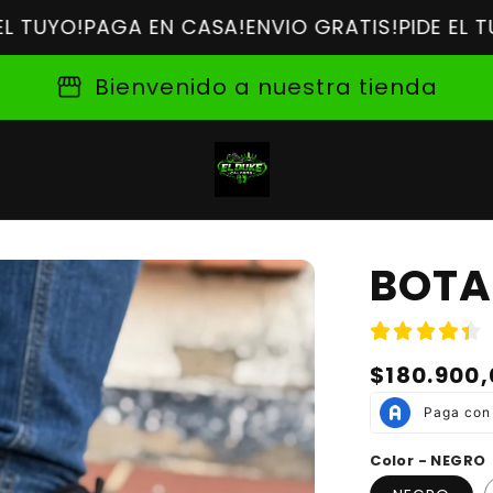
O!
PAGA EN CASA!
ENVIO GRATIS!
PIDE EL TUYO!
P
storefront
Bienvenido a nuestra tienda
BOTA
Precio
$180.900,
habitual
Color - NEGRO