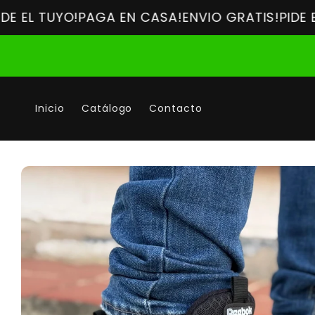
Ir
 TUYO!
directamente
PAGA EN CASA!
ENVIO GRATIS!
PIDE EL TUY
al contenido
Inicio
Catálogo
Contacto
Ir
directamente
a la
información
del producto