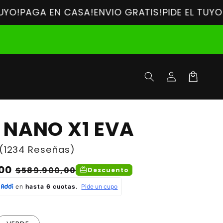
AGA EN CASA!
ENVIO GRATIS!
PIDE EL TUYO!
PAGA 
Iniciar
Carrito
sesión
 NANO X1 EVA
(1234 Reseñas)
00
Precio
$589.900,00
redeem
Descuento
de
oferta