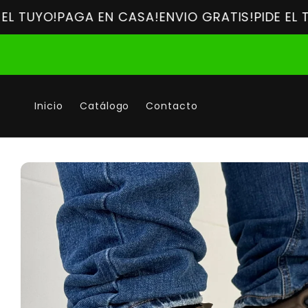
Ir
O!
directamente
PAGA EN CASA!
ENVIO GRATIS!
PIDE EL TUYO!
P
al contenido
Inicio
Catálogo
Contacto
Ir
directamente
a la
información
del producto