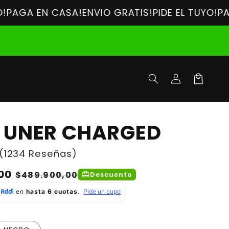
 EN CASA!
ENVIO GRATIS!
PIDE EL TUYO!
PAGA EN 
Iniciar
Carrito
sesión
 UNER CHARGED
(1234 Reseñas)
00
Precio
$489.900,00
redeem
Descuento
de
oferta