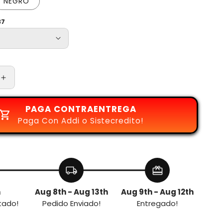
NEGRO
37
Aumentar
cantidad
para
PAGA CONTRAENTREGA
BOTA
Paga Con Addi o Sistecredito!
UNER
D
CHARGED
local_shipping
redeem
h
Aug 8th - Aug 13th
Aug 9th - Aug 12th
tado!
Pedido Enviado!
Entregado!