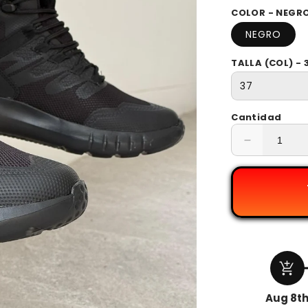
COLOR - NEGR
NEGRO
TALLA (COL) - 
Cantidad
Reducir
cantidad
para
BOTA
VALSETZ
ULTRALIV
add_shopping_cart
Aug 8t