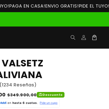
GA EN CASA!
ENVIO GRATIS!
PIDE EL TUYO!
PAGA E
Iniciar
Carrito
sesión
 VALSETZ
ALIVIANA
(1234 Reseñas)
00
Precio
$349.900,00
redeem
Descuento
de