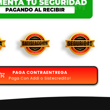
PAGA CONTRAENTREGA
Paga Con Addi o Sistecredito!