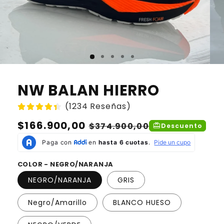
NW BALAN HIERRO
(1234 Reseñas)
Precio
$166.900,00
Precio
$374.900,00
redeem
Descuento
habitual
de
oferta
COLOR - NEGRO/NARANJA
NEGRO/NARANJA
GRIS
Negro/Amarillo
BLANCO HUESO