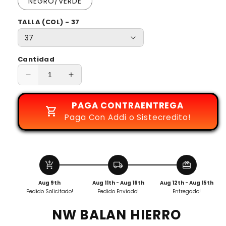
NEGRO/VERDE
TALLA (COL) - 37
Cantidad
Reducir
Aumentar
cantidad
cantidad
para
para
PAGA CONTRAENTREGA
NW
NW
Paga Con Addi o Sistecredito!
BALAN
BALAN
HIERRO
HIERRO
add_shopping_cart
local_shipping
redeem
Aug 9th
Aug 11th - Aug 16th
Aug 12th - Aug 15th
Pedido Solicitado!
Pedido Enviado!
Entregado!
NW BALAN HIERRO